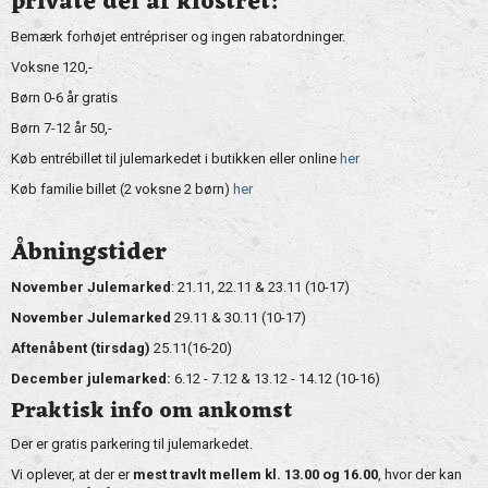
private del af klostret:
Bemærk forhøjet entrépriser og ingen rabatordninger.
Voksne 120,-
Børn 0-6 år gratis
Børn 7-12 år 50,-
Køb entrébillet til julemarkedet i butikken eller online
her
Køb familie billet (2 voksne 2 børn)
her
Åbningstider
November Julemarked
: 21.11, 22.11 & 23.11 (10-17)
November Julemarked
29.11 & 30.11 (10-17)
Aftenåbent (tirsdag)
25.11(16-20)
December julemarked:
6.12 - 7.12 & 13.12 - 14.12 (10-16)
Praktisk info om ankomst
Der er gratis parkering til julemarkedet.
Vi oplever, at der er
mest travlt mellem kl. 13.00 og 16.00
, hvor der kan