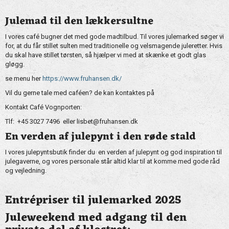
Julemad til den lækkersultne
I vores café bugner det med gode madtilbud. Til vores julemarked søger vi
for, at du får stillet sulten med traditionelle og velsmagende juleretter. Hvis
du skal have stillet tørsten, så hjælper vi med at skænke et godt glas
gløgg.
se menu her
https://www.fruhansen.dk/
Vil du gerne tale med caféen? de kan kontaktes på
Kontakt Café Vognporten:
Tlf:
+45
3027 7496
eller
lisbet@fruhansen.dk
En verden af julepynt i den røde stald
I vores julepyntsbutik finder du en verden af julepynt og god inspiration til
julegaverne, og vores personale står altid klar til at komme med gode råd
og vejledning.
Entrépriser til julemarked 2025
Juleweekend med adgang til den