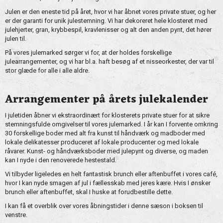
Julen er den eneste tid på året, hvor vi har åbnet vores private stuer, og her
er der garanti for unik julestemning. Vi har dekoreret hele klosteret med
julehjerter, gran, krybbespil, kravlenisser og alt den anden pynt, det hører
julen til.
På vores julemarked sørger vi for, at der holdes forskellige
julearrangementer, og vi har bl.a. haft besøg af et nisseorkester, der var til
stor glæde for alle i alle aldre.
Arrangementer på årets julekalender
I juletiden åbner vi ekstraordinært for klosterets private stuer for at sikre
stemningsfulde omgivelser til vores julemarked. I år kan I forvente omkring
30 forskellige boder med alt fra kunst til håndværk og madboder med
lokale delikatesser produceret af lokale producenter og med lokale
råvarer. Kunst- og håndværksboder med julepynt og diverse, og maden
kan I nyde i den renoverede hestestald.
Vi tilbyder ligeledes en helt fantastisk brunch eller aftenbuffet i vores café,
hvor I kan nyde smagen af jul i fællesskab med jeres kære. Hvis I ønsker
brunch eller aftenbuffet, skal I huske at forudbestille dette.
I kan få et overblik over vores åbningstider i denne sæson i boksen til
venstre.