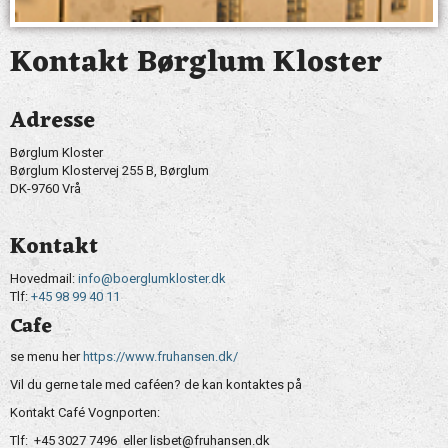
Kontakt Børglum Kloster
Adresse
Børglum Kloster
Børglum Klostervej 255 B, Børglum
DK-9760 Vrå
Kontakt
Hovedmail:
info@boerglumkloster.dk
Tlf:
+45 98 99 40 11
Cafe
se menu her
https://www.fruhansen.dk/
Vil du gerne tale med caféen? de kan kontaktes på
Kontakt Café Vognporten:
Tlf:
+45
3027 7496
eller
lisbet@fruhansen.dk